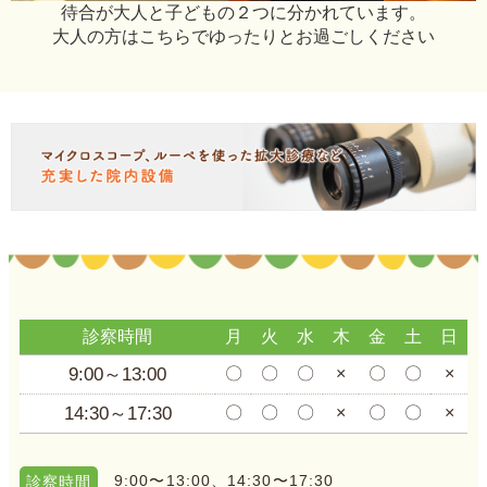
待合が大人と子どもの２つに分かれています。
大人の方はこちらでゆったりとお過ごしください
診察時間
月
火
水
木
金
土
日
9:00～13:00
〇
〇
〇
×
〇
〇
×
14:30～17:30
〇
〇
〇
×
〇
〇
×
9:00〜13:00、14:30〜17:30
診察時間