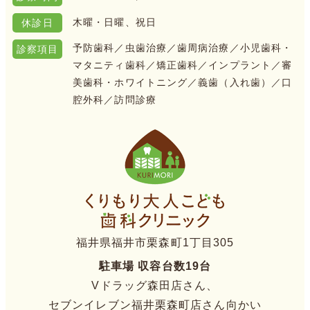
木曜・日曜、祝日
休診日
予防歯科／虫歯治療／歯周病治療／小児歯科・
診察項目
マタニティ歯科／矯正歯科／
インプラント／審
美歯科・ホワイトニング／義歯（入れ歯）／口
腔外科／
訪問診療
福井県福井市栗森町1丁目305
駐車場 収容台数19台
Vドラッグ森田店さん、
セブンイレブン福井栗森町店さん向かい