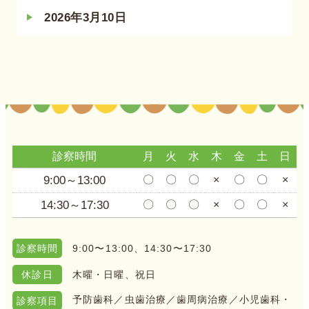
2026年3月10日
診察時間
月
火
水
木
金
土
日
9:00～13:00
〇
〇
〇
×
〇
〇
×
14:30～17:30
〇
〇
〇
×
〇
〇
×
9:00〜13:00、14:30〜17:30
診察時間
木曜・日曜、祝日
休診日
予防歯科／虫歯治療／歯周病治療／小児歯科・
診察項目