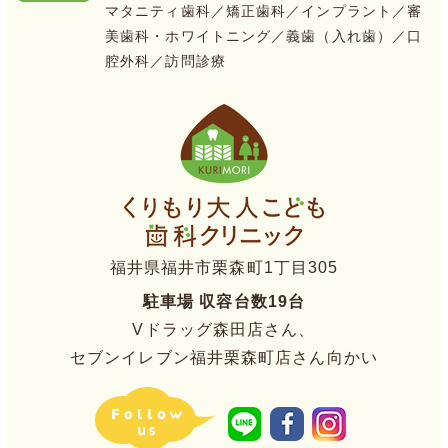
マタニティ歯科／矯正歯科／
インプラント／審
美歯科・ホワイトニング／義歯（入れ歯）／口
腔外科／
訪問診療
福井県福井市栗森町1丁目305
駐車場 収容台数19台
Vドラッグ森田店さん、
セブンイレブン福井栗森町店さん向かい